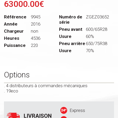
63000.00€
Référence
9945
Numéro de
ZGEZ03652
série
Année
2016
Pneu avant
600/65R28
Chargeur
non
Usure
60%
Heures
4536
Pneu arrière
650/75R38
Puissance
220
Usure
70%
Options
. 4 distributeurs à commandes mécaniques
. 19eco
Express
LIVRAISON