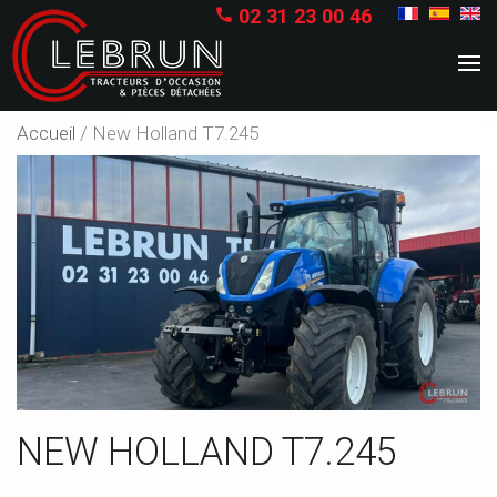
02 31 23 00 46

Accueil
/
New Holland T7.245
NEW HOLLAND T7.245