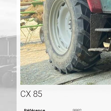
CX 85
Référence
9992