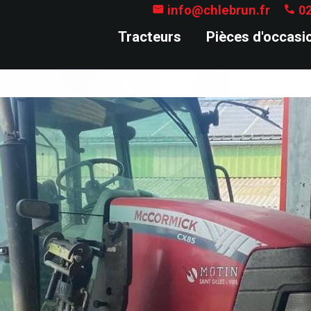
info@chlebrun.fr
02


Tracteurs
Pièces d'occasi