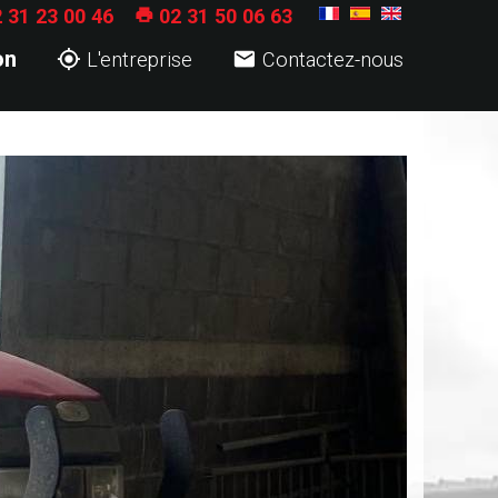
 31 23 00 46
02 31 50 06 63

on


L'entreprise
Contactez-nous