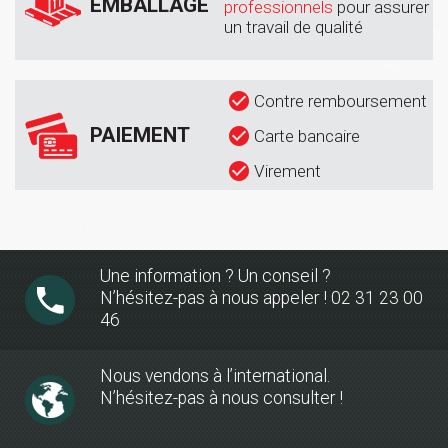
EMBALLAGE
professionnels
pour assurer
un travail de qualité
Contre remboursement
PAIEMENT
Carte bancaire
Virement
Une information ? Un conseil ?
N’hésitez-pas à nous appeler ! 02 31 23 00
46
Nous vendons à l’international.
N’hésitez-pas à nous consulter !