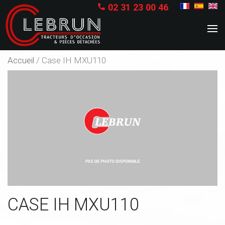
02 31 23 00 46

Accueil
/
Case IH MXU110
CASE IH MXU110