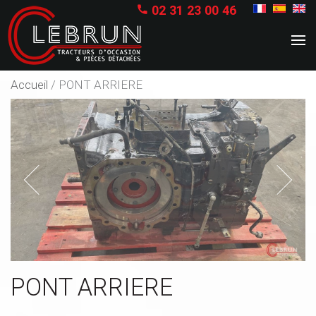
02 31 23 00 46

Accueil
/
PONT ARRIERE
Previous
Next
PONT ARRIERE