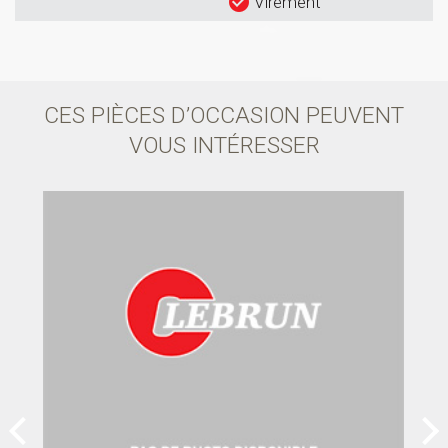
Virement
CES PIÈCES D’OCCASION PEUVENT
VOUS INTÉRESSER
prev
next