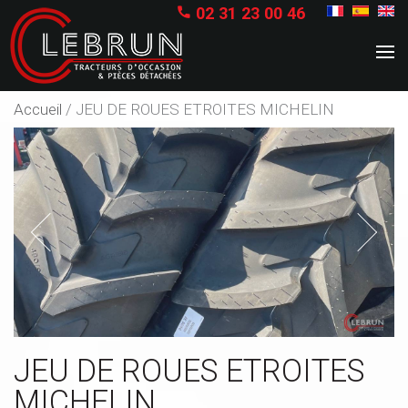
02 31 23 00 46

Accueil
/
JEU DE ROUES ETROITES MICHELIN
Previous
Next
JEU DE ROUES ETROITES
MICHELIN